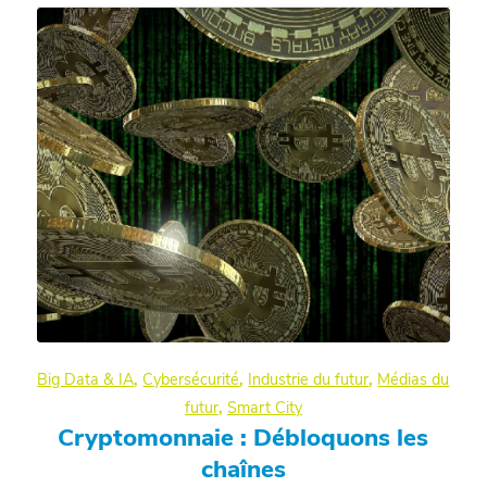
Big Data & IA
,
Cybersécurité
,
Industrie du futur
,
Médias du
futur
,
Smart City
Cryptomonnaie : Débloquons les
chaînes