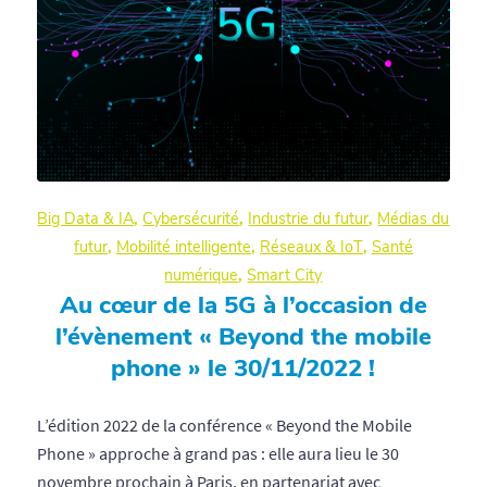
Big Data & IA
,
Cybersécurité
,
Industrie du futur
,
Médias du
futur
,
Mobilité intelligente
,
Réseaux & IoT
,
Santé
numérique
,
Smart City
Au cœur de la 5G à l’occasion de
l’évènement « Beyond the mobile
phone » le 30/11/2022 !
L’édition 2022 de la conférence « Beyond the Mobile
Phone » approche à grand pas : elle aura lieu le 30
novembre prochain à Paris, en partenariat avec