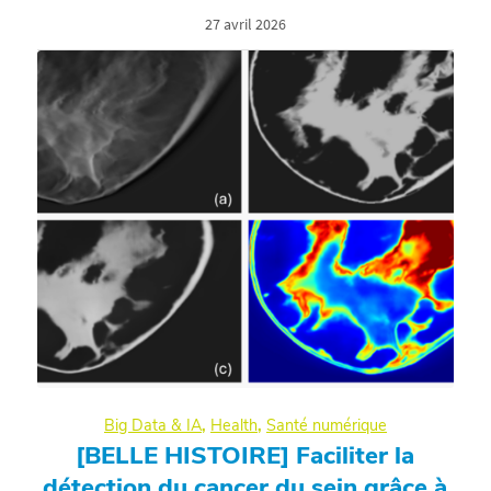
27 avril 2026
Big Data & IA
,
Health
,
Santé numérique
[BELLE HISTOIRE] Faciliter la
détection du cancer du sein grâce à