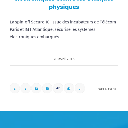
physiques
La spin-off Secure-IC, issue des incubateurs de Télécom
Paris et IMT Atlantique, sécurise les systèmes
électroniques embarqués.
20 avril 2015
«
‹
45
46
47
48
›
Page 47 sur 48