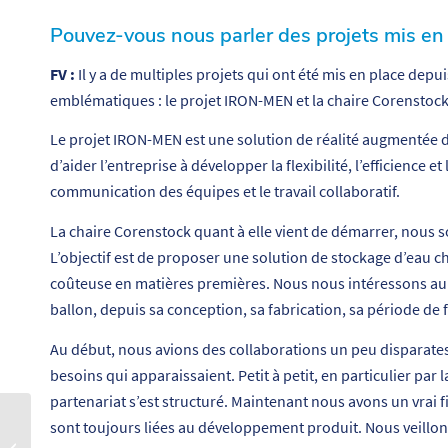
Pouvez-vous nous parler des projets mis en 
FV :
Il y a de multiples projets qui ont été mis en place depu
emblématiques : le projet IRON-MEN et la chaire Corenstock
Le projet IRON-MEN est une solution de réalité augmentée d
d’aider l’entreprise à développer la flexibilité, l’efficience e
communication des équipes et le travail collaboratif.
La chaire Corenstock quant à elle vient de démarrer, nous 
L’objectif est de proposer une solution de stockage d’eau
coûteuse en matières premières. Nous nous intéressons au b
ballon, depuis sa conception, sa fabrication, sa période 
Au début, nous avions des collaborations un peu disparates qu
besoins qui apparaissaient. Petit à petit, en particulier par 
partenariat s’est structuré. Maintenant nous avons un vrai f
sont toujours liées au développement produit. Nous veillons
IRON MEN en
démonstration aux