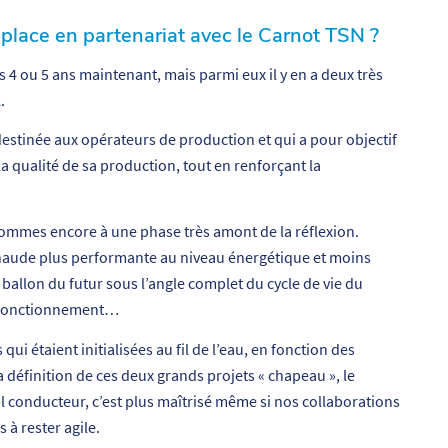
place en partenariat avec le Carnot TSN ?
is 4 ou 5 ans maintenant, mais parmi eux il y en a deux très
.
estinée aux opérateurs de production et qui a pour objectif
t la qualité de sa production, tout en renforçant la
sommes encore à une phase très amont de la réflexion.
 chaude plus performante au niveau énergétique et moins
allon du futur sous l’angle complet du cycle de vie du
de fonctionnement…
i étaient initialisées au fil de l’eau, en fonction des
la définition de ces deux grands projets « chapeau », le
il conducteur, c’est plus maîtrisé même si nos collaborations
 à rester agile.