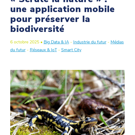
une application mobile
pour préserver la
biodiversité
6 octobre 2025 •
Big Data & IA
-
Industrie du futur
-
Médias
du futur
-
Réseaux & IoT
-
Smart City