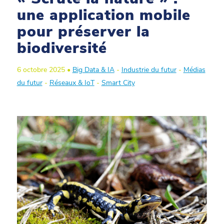
une application mobile
pour préserver la
biodiversité
6 octobre 2025 •
Big Data & IA
-
Industrie du futur
-
Médias
du futur
-
Réseaux & IoT
-
Smart City