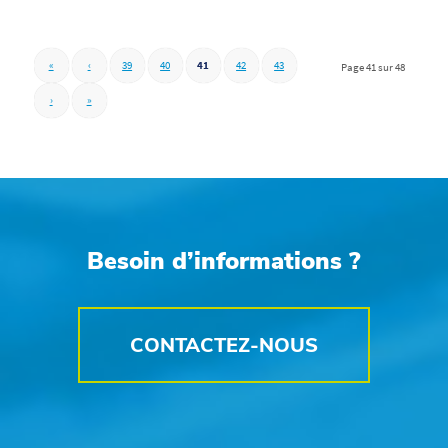
«
‹
39
40
41
42
43
Page 41 sur 48
›
»
Besoin d’informations ?
CONTACTEZ-NOUS