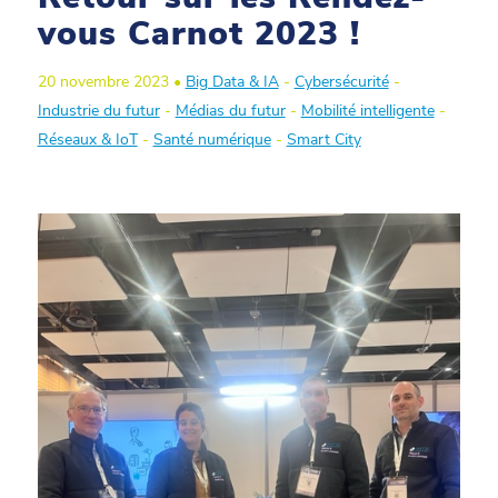
vous Carnot 2023 !
20 novembre 2023 •
Big Data & IA
-
Cybersécurité
-
Industrie du futur
-
Médias du futur
-
Mobilité intelligente
-
Réseaux & IoT
-
Santé numérique
-
Smart City