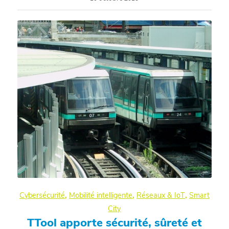
Cybersécurité
,
Mobilité intelligente
,
Réseaux & IoT
,
Smart
City
TTool apporte sécurité, sûreté et