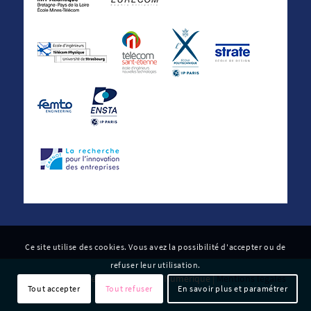
Ce site utilise des cookies. Vous avez la possibilité d'accepter ou de
refuser leur utilisation.
© 2022 Carnot Télécom & Société Numérique |
Mentions légales
Tout accepter
Tout refuser
En savoir plus et paramétrer