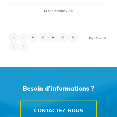
14 septembre 2020
«
‹
34
35
36
37
38
Page 36 sur 48
›
»
Besoin d’informations ?
CONTACTEZ-NOUS