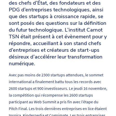
des
chefs
d’État,
des
fondateurs
et
des
PDG
d’entreprises
technologiques,
ainsi
que
des
startups
à
croissance
rapide,
se
sont posés
des
questions
sur
la
définition
du
futur
technologique. L’institut Carnot
TSN était présent à cet évènement pour y
répondre, accueillant à son stand chefs
d’entreprises et créateurs de start-ups
désireux d’accélérer leur transformation
numérique.
Avec pas
moins de
2300
startups attendues, le sommet
international
a
finalement
battu
tous
les
records
avec
2600
startups
et
900
investisseurs.
Le
jeudi
16
novembre,
la
compétition
qui
récompense
les
2600
startups
participant
au
Web
Summit
a
pris
fin
avec
l’étape
du
Pitch
Final.
Les
trois
dernières
entreprises
en
lice
étaient
Inspira,
Kinderpedia
et
Cognimate.
Les
trois
entreprises