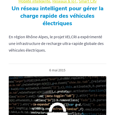
Mobilité intelligente
,
Réseaux & IoT
,
Smart City
Un réseau intelligent pour gérer la
charge rapide des véhicules
électriques
En région Rhône-Alpes, le projet VELCRI a expérimenté
une infrastructure de recharge ultra-rapide globale des
véhicules électriques.
6 mai 2015