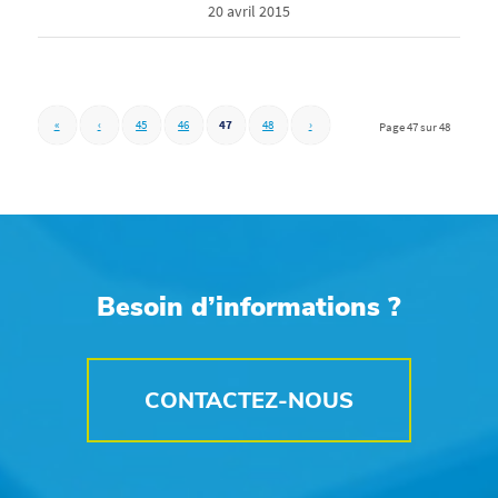
20 avril 2015
«
‹
45
46
47
48
›
Page 47 sur 48
Besoin d’informations ?
CONTACTEZ-NOUS