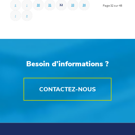
«
‹
30
31
32
33
34
Page 32 sur 48
›
»
Besoin d’informations ?
CONTACTEZ-NOUS