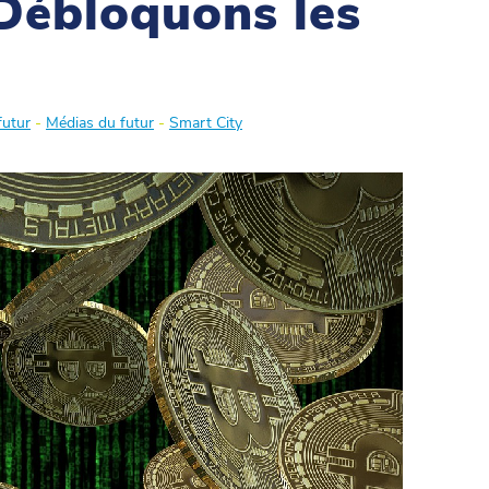
Débloquons les
futur
-
Médias du futur
-
Smart City