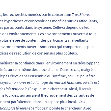
és, les recherches menées par le consortium
TrustShare:
des hypothèses et concevoir des modèles sur les attaquants,
s participants dans le système. Celle-ci dépend de leur
ture des environnements. Les environnements ouverts à tous
 plus élevée de contenir des participants malveillants
environnements ouverts sont ceux qui comportent le plus
odèles de résolution de consensus plus coûteux.
 améliorer la confiance dans l’environnement en développant
isés au sein même des blockchains. Dans ce cas, malgré le
it pas élevé dans l’ensemble du système, celui-ci peut être
 cryptomonnaies est à l’image du marché financier, où elle est
des lois nationales”
explique le chercheur. Ainsi, il serait
ins lourdes, qui auraient théoriquement des garanties de
ionnent parfaitement dans un espace plus local. “
Des
ions plus légères et efficaces”
pointe le chercheur. Avec