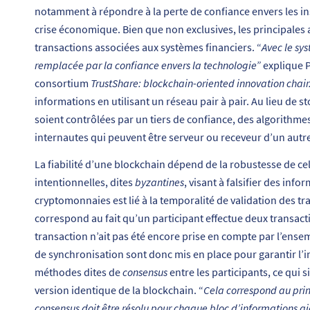
notamment à répondre à la perte de confiance envers les in
crise économique. Bien que non exclusives, les principales 
transactions associées aux systèmes financiers. “
Avec le sy
remplacée par la confiance envers la technologie”
explique P
consortium
TrustShare: blockchain-oriented innovation chair
informations en utilisant un réseau pair à pair. Au lieu de 
soient contrôlées par un tiers de confiance, des algorithmes 
internautes qui peuvent être serveur ou receveur d’un autr
La fiabilité d’une blockchain dépend de la robustesse de cel
intentionnelles, dites
byzantines
, visant à falsifier des inf
cryptomonnaies est lié à la temporalité de validation des t
correspond au fait qu’un participant effectue deux transact
transaction n’ait pas été encore prise en compte par l’ens
de synchronisation sont donc mis en place pour garantir l’in
méthodes dites de
consensus
entre les participants, ce qui 
version identique de la blockchain. “
Cela correspond au prin
consensus doit être résolu pour chaque bloc d’informations a