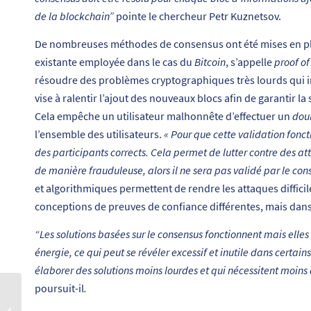
de la blockchain”
pointe le chercheur Petr Kuznetsov.
De nombreuses méthodes de consensus ont été mises en pla
existante employée dans le cas du
Bitcoin
, s’appelle
proof of
résoudre des problèmes cryptographiques très lourds qui i
vise à ralentir l’ajout des nouveaux blocs afin de garantir l
Cela empêche un utilisateur malhonnête d’effectuer un
dou
l’ensemble des utilisateurs.
« Pour que cette validation fonc
des participants corrects. Cela permet de lutter contre des att
de manière frauduleuse, alors il ne sera pas validé par le con
et algorithmiques permettent de rendre les attaques diffic
conceptions de preuves de confiance différentes, mais dan
“Les solutions basées sur le consensus fonctionnent mais el
énergie, ce qui peut se révéler excessif et inutile dans certain
élaborer des solutions moins lourdes et qui nécessitent moins
poursuit-il
.
Carnot TSN publie son
Rapport d’Activité 2021-