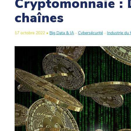
Cryptomonnaie : 
chaînes
17 octobre 2022 •
Big Data & IA
-
Cybersécurité
-
Industrie du 