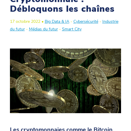
Débloquons les chaînes
17 octobre 2022 •
Big Data & IA
-
Cybersécurité
-
Industrie
du futur
-
Médias du futur
-
Smart City
Les cryptomonnaies comme le Bitcoin