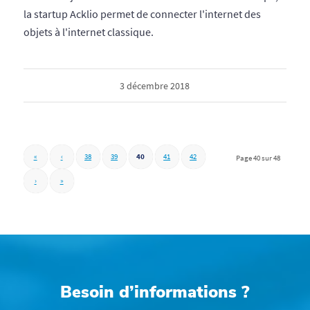
la startup Acklio permet de connecter l'internet des
objets à l'internet classique.
3 décembre 2018
«
‹
38
39
40
41
42
Page 40 sur 48
›
»
Besoin d’informations ?