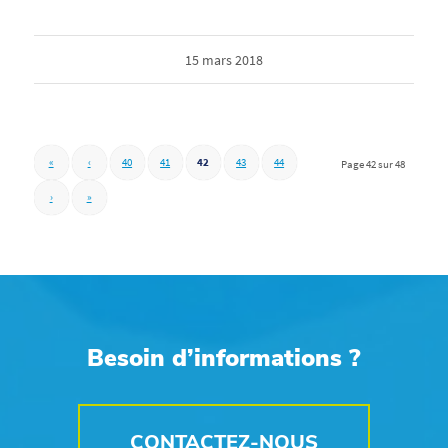
15 mars 2018
«
‹
40
41
42
43
44
Page 42 sur 48
›
»
Besoin d’informations ?
CONTACTEZ-NOUS