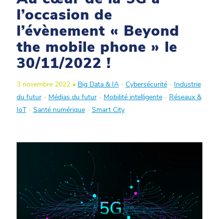
l’occasion de
l’évènement « Beyond
the mobile phone » le
30/11/2022 !
3 novembre 2022 •
Big Data & IA
-
Cybersécurité
-
Industrie
du futur
-
Médias du futur
-
Mobilité intelligente
-
Réseaux &
IoT
-
Santé numérique
-
Smart City