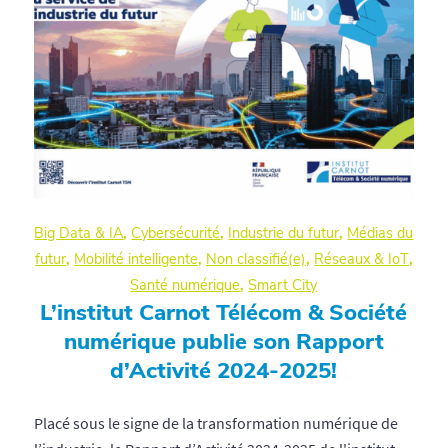
Big Data & IA
,
Cybersécurité
,
Industrie du futur
,
Médias du
futur
,
Mobilité intelligente
,
Non classifié(e)
,
Réseaux & IoT
,
Santé numérique
,
Smart City
L’institut Carnot Télécom & Société
numérique publie son Rapport
d’Activité 2024-2025!
Placé sous le signe de la transformation numérique de