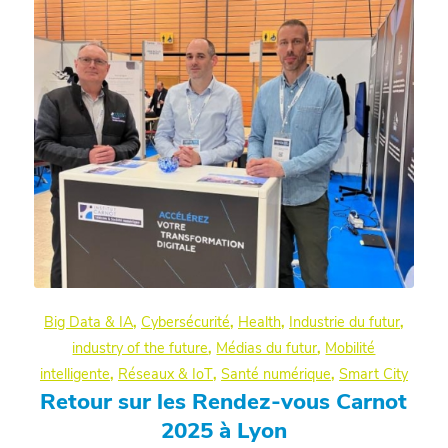
Big Data & IA
,
Cybersécurité
,
Health
,
Industrie du futur
,
industry of the future
,
Médias du futur
,
Mobilité
intelligente
,
Réseaux & IoT
,
Santé numérique
,
Smart City
Retour sur les Rendez-vous Carnot
2025 à Lyon