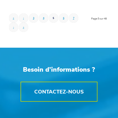
«
‹
3
4
5
6
7
Page 5 sur 48
›
»
Besoin d’informations ?
CONTACTEZ-NOUS