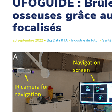
UFOGUIDE : Brûle
osseuses grâce au
focalisés
28 septembre 2022 •
Big Data & IA
-
Industrie du futur
-
Santé