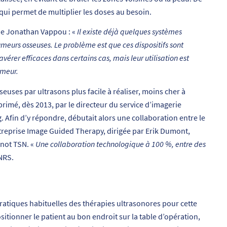
e qui permet de multiplier les doses au besoin.
que Jonathan Vappou : «
Il existe déjà quelques systèmes
umeurs osseuses. Le problème est que ces dispositifs sont
vérer efficaces dans certains cas, mais leur utilisation est
umeur.
seuses par ultrasons plus facile à réaliser, moins cher à
rimé, dès 2013, par le directeur du service d’imagerie
. Afin d’y répondre, débutait alors une collaboration entre le
treprise Image Guided Therapy, dirigée par Erik Dumont,
rnot TSN. «
Une collaboration technologique à 100 %, entre des
NRS.
pratiques habituelles des thérapies ultrasonores pour cette
positionner le patient au bon endroit sur la table d’opération,