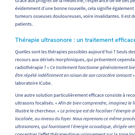
Grâce aux progrès de la médecine, l’espérance de vie des per
évidemment d’une bonne nouvelle, cela signifie également 
tumeurs osseuses douloureuses, voire invalidantes. Il est 
patients.
Thérapie ultrasonore : un traitement efficace
Quelles sont les thérapies possibles aujourd’hui ? Seuls des
recours aux dérivés morphiniques, qui présentent cependant 
radiothérapie ? «
Ce traitement fonctionne généralement bien, 
être répété indéfiniment en raison de son caractère ionisant
»
laboratoire ICube.
Une autre solution particulièrement efficace consiste à reco
ultrasons focalisés. «
Afin de bien comprendre, imaginez le fo
illustre le chercheur. «
Le principe est de focaliser l’énergie 
localisée, au niveau du foyer. Nous reprenons ce même procé
ultrasonores, qui fournissent l’énergie acoustique, dirigée vers
concentrer l’effet thérapeutique uniquement sur la zone loca