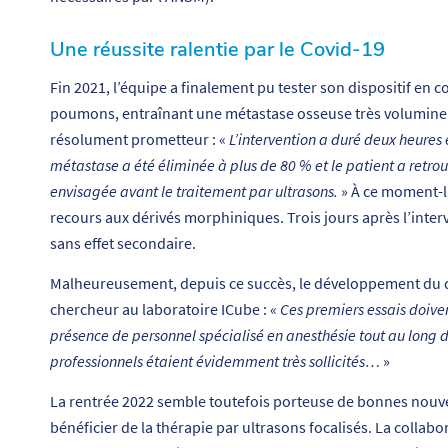
Une réussite ralentie par le Covid-19
Fin 2021, l’équipe a finalement pu tester son dispositif en c
poumons, entraînant une métastase osseuse très volumineus
résolument prometteur : «
L’intervention a duré deux heures e
métastase a été éliminée à plus de 80 % et le patient a retro
envisagée avant le traitement par ultrasons.
» À ce moment-là,
recours aux dérivés morphiniques. Trois jours après l’interve
sans effet secondaire.
Malheureusement, depuis ce succès, le développement du d
chercheur au laboratoire ICube : «
Ces premiers essais doiven
présence de personnel spécialisé en anesthésie tout au long 
professionnels étaient évidemment très sollicités…
»
La rentrée 2022 semble toutefois porteuse de bonnes nouve
bénéficier de la thérapie par ultrasons focalisés. La colla