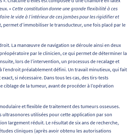
es ». Chacune d’elles est composée d’une chambre en latex
eux. «
Cette constitution donne une grande flexibilité à ces
e faire le vide à l’intérieur de ces jambes pour les rigidifier et
, permet d’immobiliser le transducteur, une fois placé par le
droit. La manœuvre de navigation se déroule ainsi en deux
 préopératoire par le clinicien, ce qui permet de déterminer la
suite, lors de l’intervention, un processus de recalage et
 l’endroit préalablement défini. Un travail minutieux, qui fait
exact, si nécessaire. Dans tous les cas, des tirs-tests
le ciblage de la tumeur, avant de procéder à l’opération
modulaire et flexible de traitement des tumeurs osseuses.
s ultrasonores utilisées pour cette application par son
tion largement réduit. Le résultat de six ans de recherche,
études cliniques (après avoir obtenu les autorisations