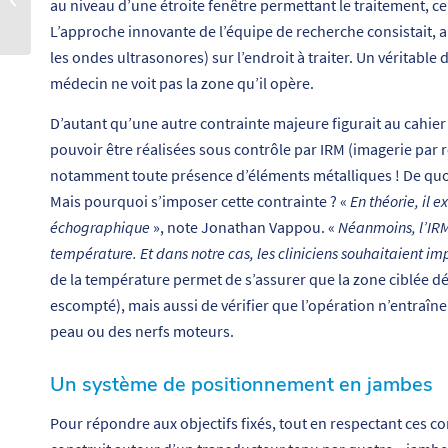
au niveau d’une étroite fenêtre permettant le traitement, ce
respect de la vie priv�...
L’approche innovante de l’équipe de recherche consistait, 
les ondes ultrasonores) sur l’endroit à traiter. Un véritable 
médecin ne voit pas la zone qu’il opère.
D’autant qu’une autre contrainte majeure figurait au cahier
pouvoir être réalisées sous contrôle par IRM (imagerie pa
notamment toute présence d’éléments métalliques ! De quoi
Mais pourquoi s’imposer cette contrainte ? «
En théorie, il e
échographique
», note Jonathan Vappou. «
Néanmoins, l’IRM
température. Et dans notre cas, les cliniciens souhaitaient im
de la température permet de s’assurer que la zone ciblée dép
escompté), mais aussi de vérifier que l’opération n’entraîn
peau ou des nerfs moteurs.
Un système de positionnement en jambes
Pour répondre aux objectifs fixés, tout en respectant ces c