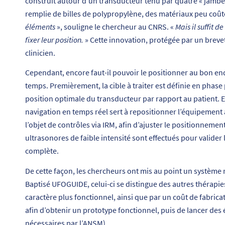
construit autour d’un transducteur tenu par quatre « jamb
remplie de billes de polypropylène, des matériaux peu coût
éléments
», souligne le chercheur au CNRS. «
Mais il suffit d
fixer leur position.
» Cette innovation, protégée par un brevet
clinicien.
Cependant, encore faut-il pouvoir le positionner au bon en
temps. Premièrement, la cible à traiter est définie en phase
position optimale du transducteur par rapport au patient. En
navigation en temps réel sert à repositionner l’équipement à
l’objet de contrôles via IRM, afin d’ajuster le positionnement 
ultrasonores de faible intensité sont effectués pour valider 
complète.
De cette façon, les chercheurs ont mis au point un système 
Baptisé UFOGUIDE, celui-ci se distingue des autres thérapie
caractère plus fonctionnel, ainsi que par un coût de fabrica
afin d’obtenir un prototype fonctionnel, puis de lancer des 
nécessaires par l’ANSM).