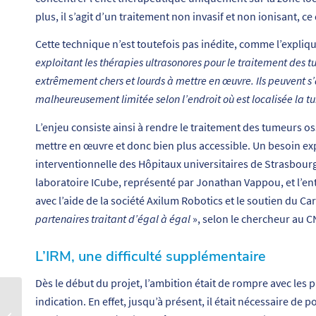
plus, il s’agit d’un traitement non invasif et non ionisant, c
Cette technique n’est toutefois pas inédite, comme l’expli
exploitant les thérapies ultrasonores pour le traitement des t
extrêmement chers et lourds à mettre en œuvre. Ils peuvent s’a
malheureusement limitée selon l’endroit où est localisée la t
L’enjeu consiste ainsi à rendre le traitement des tumeurs os
mettre en œuvre et donc bien plus accessible. Un besoin exp
interventionnelle des Hôpitaux universitaires de Strasbourg
laboratoire ICube, représenté par Jonathan Vappou, et l’en
avec l’aide de la société Axilum Robotics et le soutien du Ca
partenaires traitant d’égal à égal
», selon le chercheur au C
L’IRM, une difficulté supplémentaire
Dès le début du projet, l’ambition était de rompre avec les 
indication. En effet, jusqu’à présent, il était nécessaire de 
Applications pour enfants
: la question sensible du