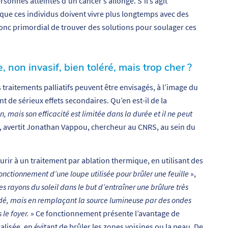
sonnes atteintes d’un cancer s’allonge. S’il s’agit
que ces individus doivent vivre plus longtemps avec des
donc primordial de trouver des solutions pour soulager ces
, non invasif, bien toléré, mais trop cher ?
 traitements palliatifs peuvent être envisagés, à l’image du
de sérieux effets secondaires. Qu’en est-il de la
mais son efficacité est limitée dans la durée et il ne peut
, avertit Jonathan Vappou, chercheur au CNRS, au sein du
urir à un traitement par ablation thermique, en utilisant des
nctionnement d’une loupe utilisée pour brûler une feuille
»,
des rayons du soleil dans le but d’entraîner une
brûlure très
dé, mais en remplaçant la source lumineuse par des ondes
 le foyer.
» Ce fonctionnement présente l’avantage de
lisée, en évitant de brûler les zones voisines ou la peau. De