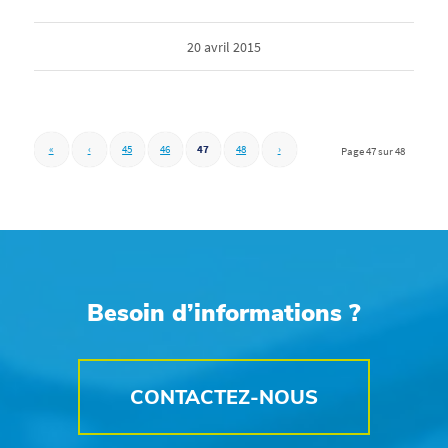
20 avril 2015
«
‹
45
46
47
48
›
Page 47 sur 48
Besoin d’informations ?
CONTACTEZ-NOUS