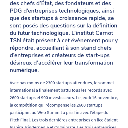
des
chefs
d’État,
des
fondateurs
et
des
PDG
d’entreprises
technologiques,
ainsi
que
des
startups
à
croissance
rapide,
se
sont posés
des
questions
sur
la
définition
du
futur
technologique. L’institut Carnot
TSN était présent à cet évènement pour y
répondre, accueillant à son stand chefs
d’entreprises et créateurs de start-ups
désireux d’accélérer leur transformation
numérique.
Avec pas
moins de
2300
startups attendues, le sommet
international
a
finalement
battu
tous
les
records
avec
2600
startups
et
900
investisseurs.
Le
jeudi
16
novembre,
la
compétition
qui
récompense
les
2600
startups
participant
au
Web
Summit
a
pris
fin
avec
l’étape
du
Pitch
Final.
Les
trois
dernières
entreprises
en
lice
étaient
Inspira,
Kinderpedia
et
Cognimate.
Les
trois
entreprises