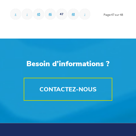
«
‹
45
46
47
48
›
Page 47 sur 48
Besoin d’informations ?
CONTACTEZ-NOUS