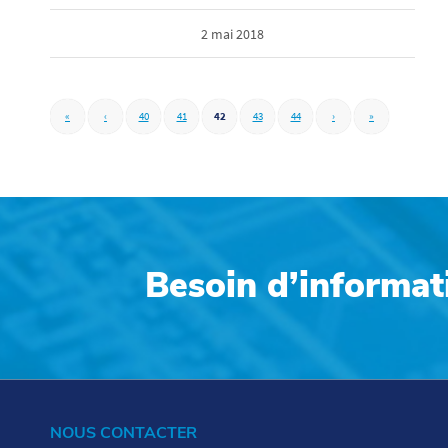
2 mai 2018
«
‹
40
41
42
43
44
›
»
Besoin d’informat
NOUS CONTACTER