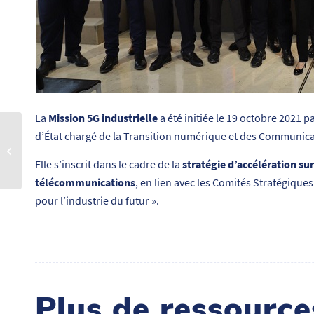
La
Mission 5G industrielle
a été initiée le 19 octobre 2021 p
d’État chargé de la Transition numérique et des Communica
[PODCAST] Voitures
intelligentes : sur la route
Elle s’inscrit dans le cadre de la
stratégie d’accélération sur
de l’autonomie
télécommunications
, en lien avec les Comités Stratégiques
pour l’industrie du futur ».
Plus de ressourc