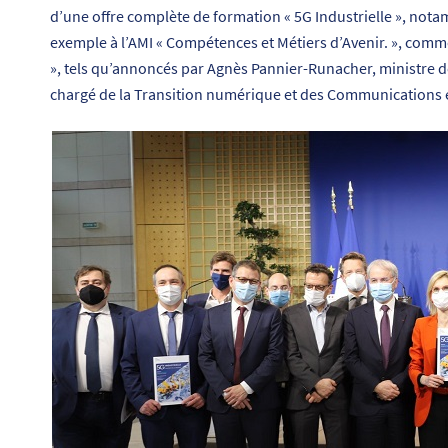
d’une offre complète de formation « 5G Industrielle », no
exemple à l’AMI « Compétences et Métiers d’Avenir. », comm
», tels qu’annoncés par Agnès Pannier-Runacher, ministre dél
chargé de la Transition numérique et des Communications 