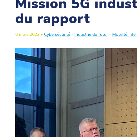
Mission 5G industr
du rapport
8 mars 2022 •
Cybersécurité
-
Industrie du futur
-
Mobilité intel