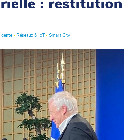
ielle : restitution
ligente
-
Réseaux & IoT
-
Smart City