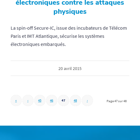
électroniques contre les attaques
physiques
La spin-off Secure-IC, issue des incubateurs de Télécom
Paris et IMT Atlantique, sécurise les systèmes
électroniques embarqués.
20 avril 2015
«
‹
45
46
47
48
›
Page 47 sur 48