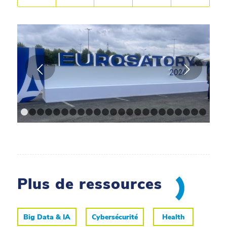
1
2
3
4
5
6
7
8
9
10
11
12
13
14
15
16
17
18
1
Plus de ressources
Big Data & IA
Cybersécurité
Health