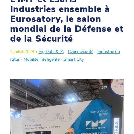
Industries ensemble à
Eurosatory, le salon
mondial de la Défense et
de la Sécurité
2 juillet 2024 •
Big Data & IA
-
Cybersécurité
-
Industrie du
futur
-
Mobilité intelligente
-
Smart City