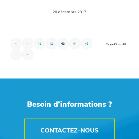
20 décembre 2017
«
‹
41
42
43
44
45
Page 43 sur 48
›
»
Besoin d’informations ?
CONTACTEZ-NOUS