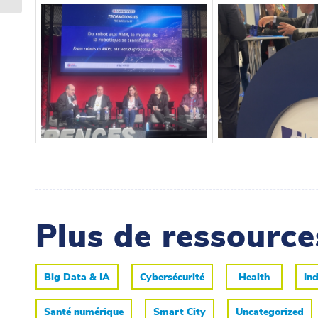
Plus de ressourc
Big Data & IA
Cybersécurité
Health
Ind
Santé numérique
Smart City
Uncategorized