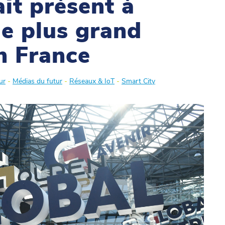
it présent à
le plus grand
en France
ur
-
Médias du futur
-
Réseaux & IoT
-
Smart City