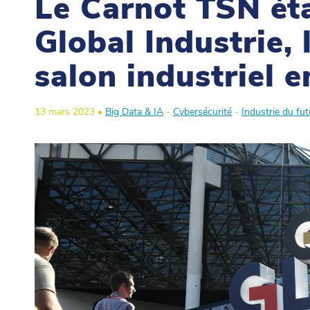
Le Carnot TSN éta
Global Industrie, 
salon industriel 
13 mars 2023 •
Big Data & IA
-
Cybersécurité
-
Industrie du fut