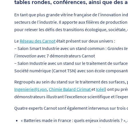
tables rondes, conférences, ainsi que des 
En tant que plus grande vitrine française de l’innovation ind
secteurs de l’industrie. Il apporte aux filières de production
pour relever les défis des transitions écologique, sociétale
Le
Réseau des Carnot
était présent sur deux univers :
– Salon Smart Industrie avec un stand commun : G
randes te
l’innovation
avec 7 démonstrateurs Carnot
– Salon Industrie avec un stand sur le traitement de surface
Société numérique (Carnot TSN) avec son école composan
Regroupés au sein du stand sur le traitement des surfaces, p
Ingenierie@Lyon
,
Chimie Balard Cirimat
et
Icéel
) ont pu pré
démonstrateurs illustrant l’excellence scientifique et l’exper
Quatre experts Carnot sont également intervenus sur trois 
« Batteries made in France : quels enjeux industriels ? »,