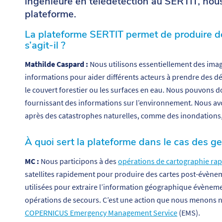
ingénieure en télédétection au SERTIT, nous d
plateforme.
La plateforme SERTIT permet de produire d
s’agit-il ?
Mathilde Caspard :
Nous utilisons essentiellement des imag
informations pour aider différents acteurs à prendre des d
le couvert forestier ou les surfaces en eau. Nous pouvons 
fournissant des informations sur l’environnement. Nous avon
après des catastrophes naturelles, comme des inondations
À quoi sert la plateforme dans le cas des ge
MC :
Nous participons à des
opérations de cartographie rap
satellites rapidement pour produire des cartes post-évènem
utilisées pour extraire l’information géographique évènemen
opérations de secours. C’est une action que nous menon
COPERNICUS Emergency Management Service
(EMS).