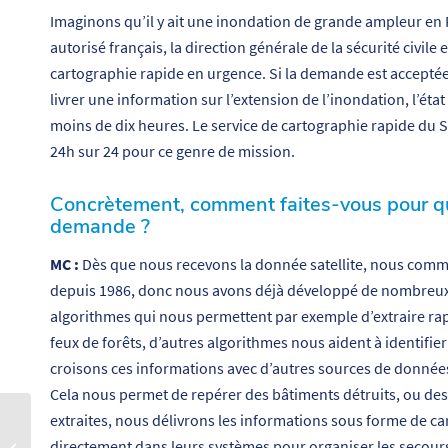
Imaginons qu’il y ait une inondation de grande ampleur en F
autorisé français, la direction générale de la sécurité civile
cartographie rapide en urgence. Si la demande est accept
livrer une information sur l’extension de l’inondation, l’éta
moins de dix heures. Le service de cartographie rapide du SE
24h sur 24 pour ce genre de mission.
Concrètement, comment faites-vous pour qu
demande ?
MC :
Dès que nous recevons la donnée satellite, nous comm
depuis 1986, donc nous avons déjà développé de nombreux 
algorithmes qui nous permettent par exemple d’extraire rap
feux de forêts, d’autres algorithmes nous aident à identifier
croisons ces informations avec d’autres sources de donnée
Cela nous permet de repérer des bâtiments détruits, ou des
extraites, nous délivrons les informations sous forme de cart
Mimento : la précision
directement dans leurs systèmes pour organiser les secour
submicronique au service