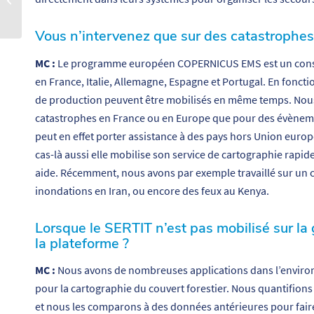
des secteurs de pointe
Vous n’intervenez que sur des catastrophes 
MC :
Le programme européen COPERNICUS EMS est un consor
en France, Italie, Allemagne, Espagne et Portugal. En fonct
de production peuvent être mobilisés en même temps. Nous
catastrophes en France ou en Europe que pour des évènem
peut en effet porter assistance à des pays hors Union euro
cas-là aussi elle mobilise son service de cartographie rapi
aide. Récemment, nous avons par exemple travaillé sur un 
inondations en Iran, ou encore des feux au Kenya.
Lorsque le SERTIT n’est pas mobilisé sur la g
la plateforme ?
MC :
Nous avons de nombreuses applications dans l’enviro
pour la cartographie du couvert forestier. Nous quantifions
et nous les comparons à des données antérieures pour faire