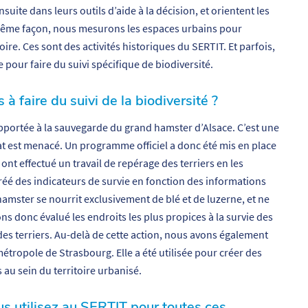
suite dans leurs outils d’aide à la décision, et orientent les
 même façon, nous mesurons les espaces urbains pour
re. Ces sont des activités historiques du SERTIT. Et parfois,
ur faire du suivi spécifique de biodiversité.
 faire du suivi de la biodiversité ?
portée à la sauvegarde du grand hamster d’Alsace. C’est une
at est menacé. Un programme officiel a donc été mis en place
ont effectué un travail de repérage des terriers en les
éé des indicateurs de survie en fonction des informations
mster se nourrit exclusivement de blé et de luzerne, et ne
ns donc évalué les endroits les plus propices à la survie des
es terriers. Au-delà de cette action, nous avons également
métropole de Strasbourg. Elle a été utilisée pour créer des
 au sein du territoire urbanisé.
us utilisez au SERTIT pour toutes ces