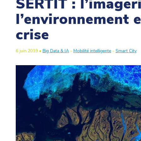
SERTIT : l’imageri
l’environnement e
crise
6 juin 2019 •
Big Data & IA
-
Mobilité intelligente
-
Smart City