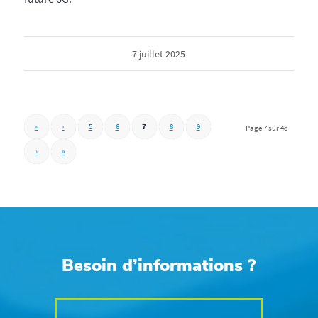
7 juillet 2025
«
‹
5
6
7
8
9
Page 7 sur 48
›
»
Besoin d’informations ?