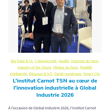
Big Data & IA
,
Cybersécurité
,
Health
,
Industrie du futur
,
industry of the future
,
Médias du futur
,
Mobilité
intelligente
,
Réseaux & IoT
,
Santé numérique
,
Smart City
L’institut Carnot TSN au cœur de
l’innovation industrielle à Global
Industrie 2026
À l’occasion de Global Industrie 2026, l’institut Carnot