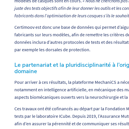
modèles de casques sont en cours.
« Nous ne cherchons pas le
juste des tests objectifs afin de leur donner les outils et le
fabricants dans l’optimisation de leurs casques s’ils le souhai
Certimoov est donc une base de données qui permet d’aiguil
fabricants sur leurs modèles, afin de remettre les critères d
données inclura d’autres protocoles de tests et des résult
par exemple les dorsales de protection.
Le partenariat et la pluridisciplinarité à l’
domaine
Pour arriver à ces résultats, la plateforme MechaniCS a néce
notamment en intelligence artificielle, en mécanique des maté
aspects biomécaniques ouverts vers la neurochirurgie et l
Ces travaux ont été cofinancés au départ par la Fondation
tests par le laboratoire ICube. Depuis 2019, l’Assurance Mu
afin d’en assurer la pérennité et de communiquer ses résulta