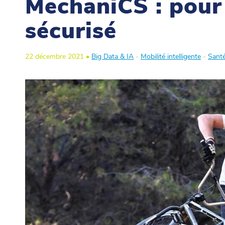
MechaniCS : pour
sécurisé
22 décembre 2021 •
Big Data & IA
-
Mobilité intelligente
-
Sant