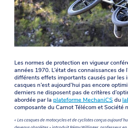
Les normes de protection en vigueur conféré
années 1970. L’état des connaissances de l’
différents effets importants causés par les 
casques n’est aujourd’hui pas encore optimi
derniers ne disposent pas de critères d’opti
abordée par la
plateforme MechaniCS
du
la
composante du Carnot Télécom et Société 
« Les casques de motocycles et de cyclistes conçus aujourd’hu
devenus obsolètes »
introduit Rémy Willinger, professeur en