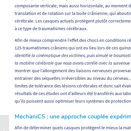
composante verticale, mais aussi horizontale, au moment de
translation et de rotation sur la boite crânienne, qui about
cérébrale. Les casques actuels protègent plutôt correcteme
à ce type de traumatismes cérébraux.
Afin de mieux comprendre l’effet des chocs en conditions rée
125 traumatismes crâniens qui ont eu lieu lors de ces quin
identifié la cinématique des victimes, puis simulé le traumat
la matière cérébrale que nous avons corrélé avec la survenu
montrer que l’allongement des liaisons nerveuses provenant
entrainer des séquelles irréversibles au niveau du cerveau. 
limites de tolérance des lésions cérébrales et donc sait éval
résultats de ces études ont d’ailleurs été transférés aux l
qu’ils puissent aussi optimiser leurs systèmes de protection
MechaniCS : une approche couplée expérim
Une filière Carnot pour
Afin de déterminer quels casques protègent le mieux la mati
développer les transports