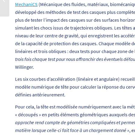
MechaniCS
(Mécanique des fluides, matériaux, biomécaniqu
de demain
développé des méthodes de test des casques plus complètes 
plus de tester l’impact des casques sur des surfaces horizon
simulant les chocs issus de trajectoires obliques. Les têtes 
niveau de leur centre de gravité, qui enregistrent les accélé
de la capacité de protection des casques. Chaque modèle de 
linéaires et trois obliques : deux tests pour chaque zone de la
trois fois chaque test pour nous affranchir des éventuels défau
Willinger.
Les six courbes d’accélération (linéaire et angulaire) recuei
modèle numérique de tête pour calculer la réponse du cerve
définies antérieurement.
Pour cela, la tête est modélisée numériquement avec la méth
« découpés » en petits éléments géométriques auxquels des
approche rend compte de géométries compliquées et permet de
matière lorsque celle-ci fait face à un chargement donné »
, 