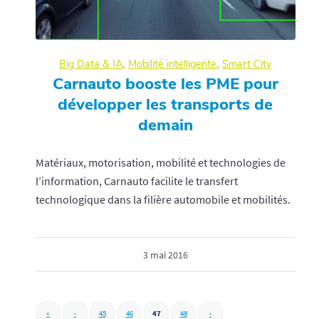
Big Data & IA
,
Mobilité intelligente
,
Smart City
Carnauto booste les PME pour
développer les transports de
demain
Matériaux, motorisation, mobilité et technologies de
l’information, Carnauto facilite le transfert
technologique dans la filière automobile et mobilités.
3 mai 2016
«
‹
45
46
47
48
›