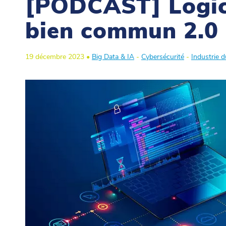
[PODCAST] Logici
bien commun 2.0
19 décembre 2023 •
Big Data & IA
-
Cybersécurité
-
Industrie d