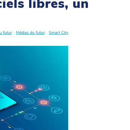
els libres, un
u futur
-
Médias du futur
-
Smart City