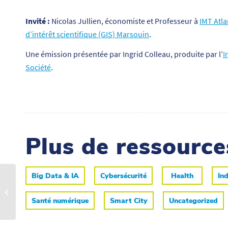
Invité :
Nicolas Jullien, économiste et Professeur à
IMT Atla
d’intérêt scientifique (GIS) Marsouin
.
Une émission présentée par Ingrid Colleau, produite par l’
I
Société
.
Plus de ressourc
Big Data & IA
Cybersécurité
Health
Ind
Retour sur la
participation du Carnot
TSN au Web Summit à
Santé numérique
Smart City
Uncategorized
Lisbonne, première...