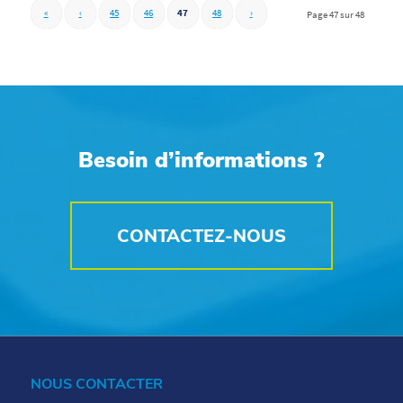
«
‹
45
46
47
48
›
Page 47 sur 48
Besoin d’informations ?
CONTACTEZ-NOUS
NOUS CONTACTER