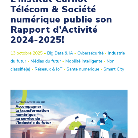
Télécom & Société
numérique publie son
Rapport d’Activité
2024-2025!
13 octobre 2025 •
Big Data & IA
-
Cybersécurité
-
Industrie
du futur
-
Médias du futur
-
Mobilité intelligente
-
Non
classifié(e)
-
Réseaux & IoT
-
Santé numérique
-
Smart City