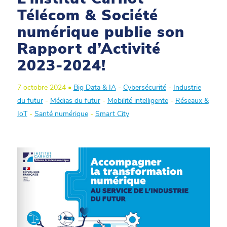
Télécom & Société
numérique publie son
Rapport d’Activité
2023-2024!
7 octobre 2024 •
Big Data & IA
-
Cybersécurité
-
Industrie
du futur
-
Médias du futur
-
Mobilité intelligente
-
Réseaux &
IoT
-
Santé numérique
-
Smart City