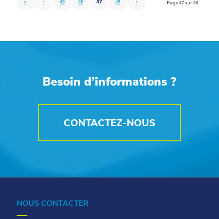
«
‹
45
46
47
48
›
Page 47 sur 48
Besoin d’informations ?
CONTACTEZ-NOUS
NOUS CONTACTER