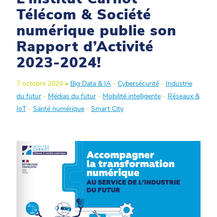
Télécom & Société
numérique publie son
Rapport d’Activité
2023-2024!
7 octobre 2024 •
Big Data & IA
-
Cybersécurité
-
Industrie
du futur
-
Médias du futur
-
Mobilité intelligente
-
Réseaux &
IoT
-
Santé numérique
-
Smart City