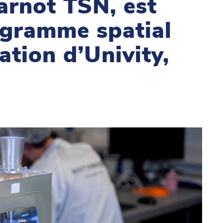
Carnot TSN, est
ogramme spatial
ation d’Univity,