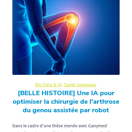
Big Data & IA
,
Santé numérique
[BELLE HISTOIRE] Une IA pour
optimiser la chirurgie de l’arthrose
du genou assistée par robot
Dans le cadre d’une thèse menée avec Ganymed