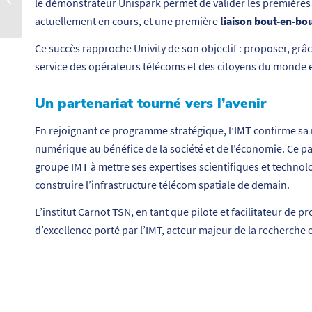
le démonstrateur Unispark permet de valider les premières 
entre SPIE ICS et Télécom
actuellement en cours, et une première
liaison bout-en-bo
Su...
Ce succès rapproche Univity de son objectif : proposer, grâc
service des opérateurs télécoms et des citoyens du monde e
Un partenariat tourné vers l’avenir
En rejoignant ce programme stratégique, l’IMT confirme sa 
numérique au bénéfice de la société et de l’économie. Ce par
groupe IMT à mettre ses expertises scientifiques et technolo
construire l’infrastructure télécom spatiale de demain.
L’institut Carnot TSN, en tant que pilote et facilitateur de p
d’excellence porté par l’IMT, acteur majeur de la recherch