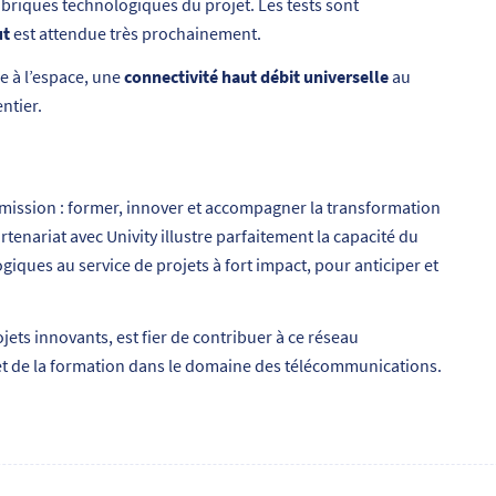
briques technologiques du projet. Les tests sont
ut
est attendue très prochainement.
e à l’espace, une
connectivité haut débit universelle
au
ntier.
mission : former, innover et accompagner la transformation
tenariat avec Univity illustre parfaitement la capacité du
giques au service de projets à fort impact, pour anticiper et
rojets innovants, est fier de contribuer à ce réseau
e et de la formation dans le domaine des télécommunications.