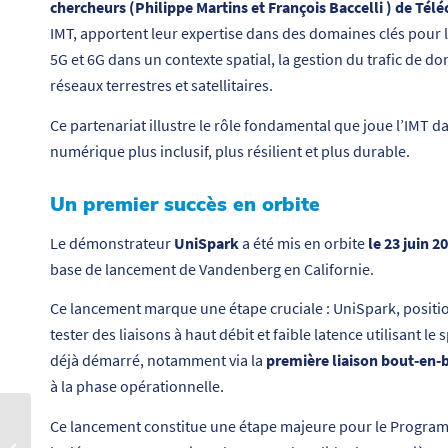
chercheurs (
Philippe Martins et François Baccelli
) de Tél
IMT, apportent leur expertise dans des domaines clés pour la
5G et 6G dans un contexte spatial, la gestion du trafic de do
réseaux terrestres et satellitaires.
Ce partenariat illustre le rôle fondamental que joue l’IMT d
numérique plus inclusif, plus résilient et plus durable.
Un premier succès en orbite
Le démonstrateur
UniSpark
a été mis en orbite
le 23 juin 2
base de lancement de Vandenberg en Californie.
Ce lancement marque une étape cruciale : UniSpark, posit
tester des liaisons à haut débit et faible latence utilisant 
déjà démarré, notamment via la
première liaison bout‑en‑
à la phase opérationnelle.
Un laboratoire commun
Ce lancement constitue une étape majeure pour le Programm
pour renforcer le lien