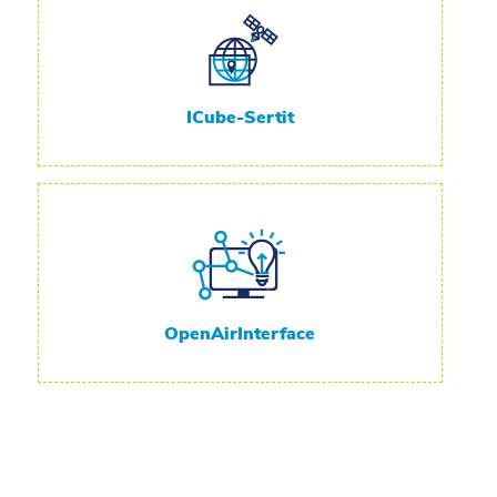
ICube-Sertit
OpenAirInterface