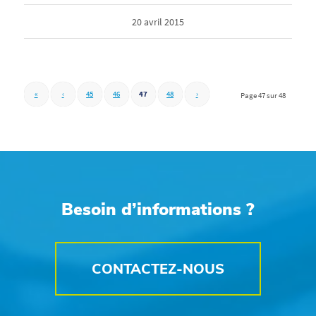
20 avril 2015
«
‹
45
46
47
48
›
Page 47 sur 48
Besoin d’informations ?
CONTACTEZ-NOUS