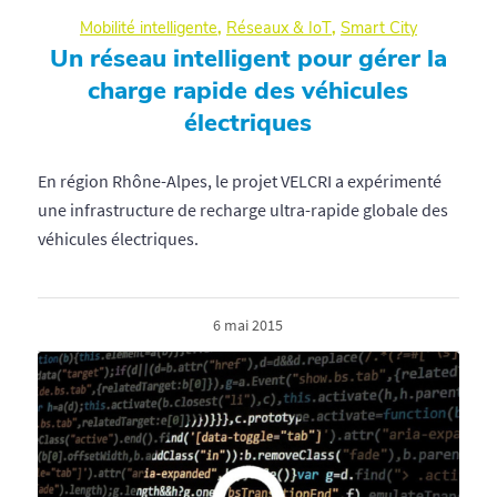
Mobilité intelligente
,
Réseaux & IoT
,
Smart City
Un réseau intelligent pour gérer la
charge rapide des véhicules
électriques
En région Rhône-Alpes, le projet VELCRI a expérimenté
une infrastructure de recharge ultra-rapide globale des
véhicules électriques.
6 mai 2015